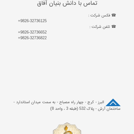
تماس با دانش بنیان آفاق
☎ فکس شرکت :
+9826-32736125
☎ تلفن شرکت :
+9826-32736652
+9826-32736822
البرز - کرج - چهار راه مصباح - به سمت میدان استاندارد -
ساختمان آرش - پلاک 532 (طبقه 3 ، واحد 8)