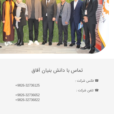
ا دانش بنیان آفاق
+9826-32736125
+9826-32736652
+9826-32736822